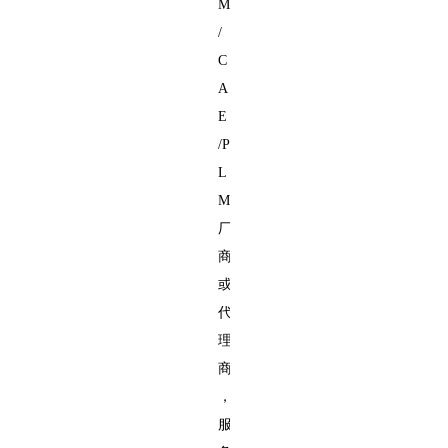
M
/
C
A
E
/P
L
M
厂
商
或
代
理
商
，
服