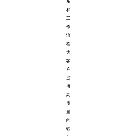
系
和
工
作
流
程
为
客
户
提
供
高
质
量
的
软