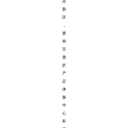
高
新
区
，
拥
有
完
善
的
产
品
体
验
中
心
和