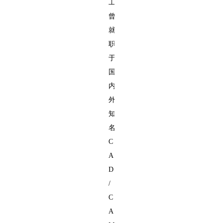
工
曾
就
职
于
国
内
外
知
名
C
A
D
/
C
A