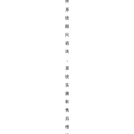
件
系
统
顾
问
咨
询
，
系
统
实
施
和
售
后
维