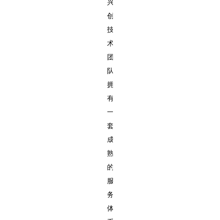
兴
创
技
术
团
队
拥
有
一
套
成
熟
的
服
务
体