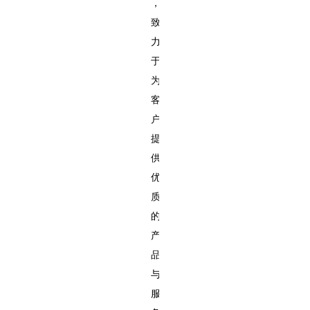
，
致
力
于
为
客
户
提
供
优
质
的
产
品
与
服