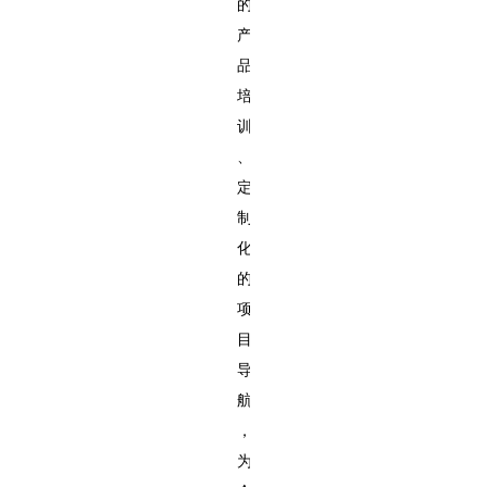
的
产
品
培
训
、
定
制
化
的
项
目
导
航
，
为