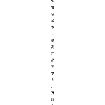
业
节
省
成
本
，
提
高
产
品
竞
争
力
。
万
胜