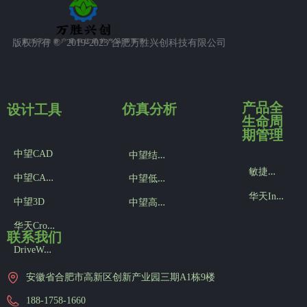
版权所有 ©  2019-2023
合肥万胜兴创科技有限公司
产品全
设计工具
仿真分析
生命周
期管理
中
望结构仿真
中望CAD
敏
捷版产品数据管理SMART PDM
中
望CAD机械版
中
望低频电磁仿真
华
天InforCenter PLM
中
望高频电磁仿真
中望3D
华
天CrownCAD
联系我们
D
riveWorks参数化设计
安徽省合肥市高新区创新产业园三期A1栋9楼
188-1758-1660