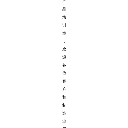
产
品
培
训
室
，
欢
迎
各
位
客
户
和
制
造
业