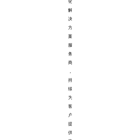
化
解
决
方
案
服
务
商
，
持
续
为
客
户
提
供