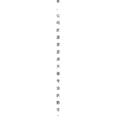
务
。
公
司
的
愿
景
是
成
为
最
专
业
的
数
字