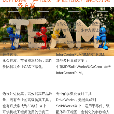
务方案
中望CAD兼容性强，完美替代
CAD+PDM/PLM助力企业数字化、
AutoCAD。
智能化转型升级，打造模型/数据驱
中望3D功能丰富，持续优化升
动的智能企业。多种方案让客户按
级，直接打开国外三维软件原格
需选择。
式，是SolidWorks、Creo、UG
国产云架构数字化研发平台：华天
等用户选择切换国产3D软件的
软件CrownCAD+华天
最佳选择。
InforCenterPLM/SMART PDM。
永久授权、节省成本60%，高性
其他多种集成方案：
价比解决企业CAD正版化。
中望3D/SolidWorks/UG/Creo+华天
InforCenterPLM。
边设计边仿真，高效提高产品质
专业的参数化设计工具
量。既有专业的高级仿真工具，
DriveWorks，无缝集成到
也有直接集成到3D软件当中，
SolidWorks当中，适用于零件、装
可供机械工程师使用的仿真工
配体和工程图，定制化的参数输入