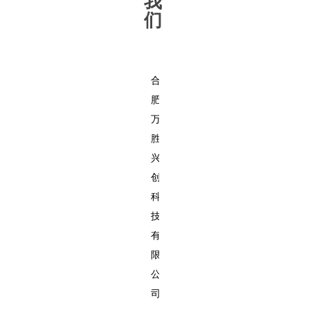
我
们
合
肥
万
胜
兴
创
科
技
有
限
公
司