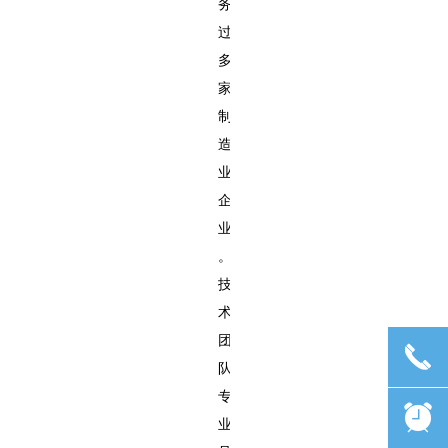
务
过
多
家
制
造
业
企
业
。
技
术
团
끅
队
专
뀥
业