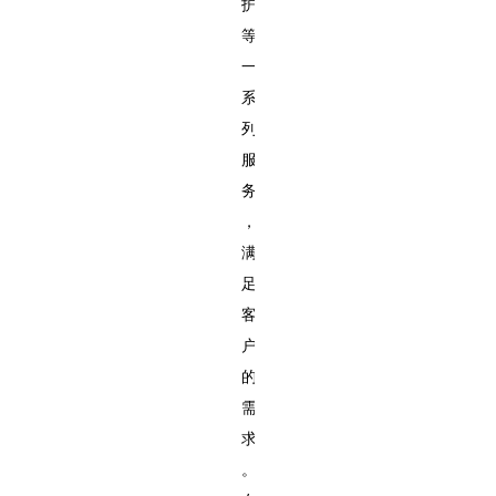
护
等
一
系
列
服
务
，
满
足
客
户
的
需
求
。