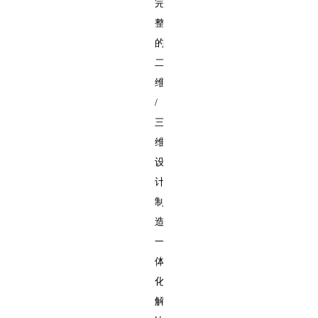
完
整
的
二
维
/
三
维
设
计
制
造
一
体
化
解