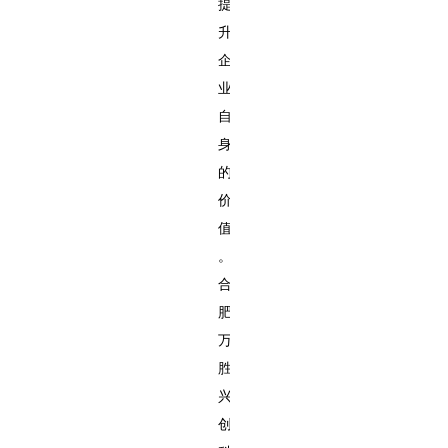
提
升
企
业
自
身
的
价
值
。
合
肥
万
胜
兴
创