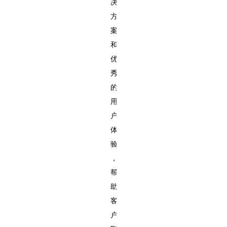
决
方
案
和
优
秀
的
用
户
体
验
，
帮
助
客
户