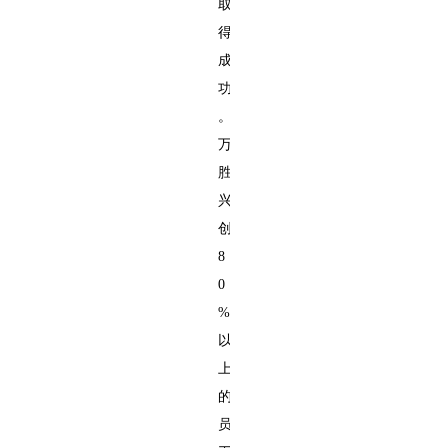
取
得
成
功
。
万
胜
兴
创
8
0
%
以
上
的
员