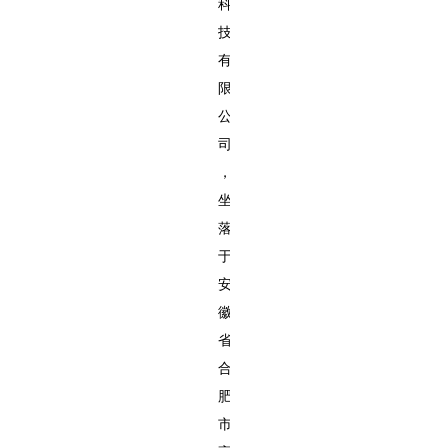
科
技
有
限
公
司
，
坐
落
于
安
徽
省
合
肥
市