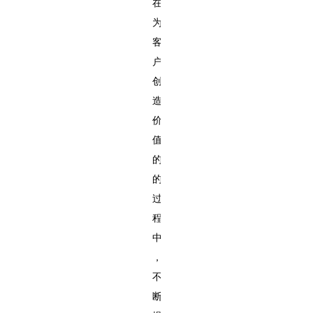
在
为
客
户
创
造
价
值
的
的
过
程
中
，
不
断