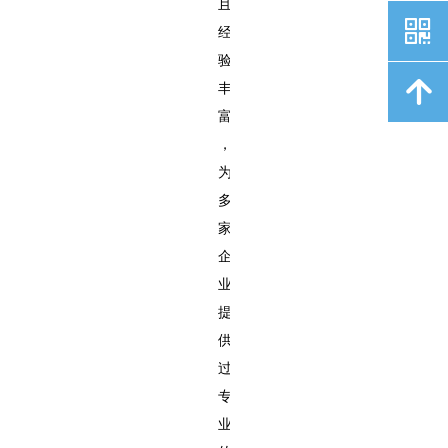
且
낃
经
验
녕
丰
富
，
为
多
家
企
业
提
供
过
专
业