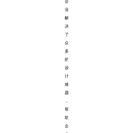
企
业
解
决
了
众
多
的
设
计
难
题
，
帮
助
企